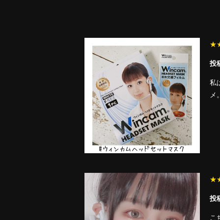
★
投稿
私
メ
★
投
こち