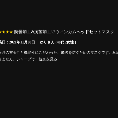
防曇加工&抗菌加工♡ウィンカムヘッドセットマスク
★★★★
日：2021年11月08日 ゆりさん (40代 /女性 )
着時の審美性と機能性にこだわった、飛沫を防ぐためのマスクです。耳
りません。シャープで…
続きを見る