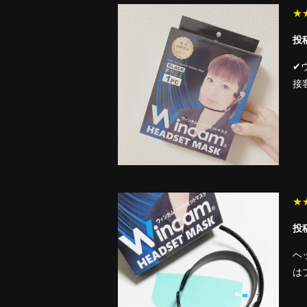
★
投稿
✔
接
★
投稿
ヘ
は