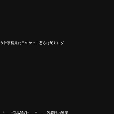
言う仕事柄見た目のかっこ悪さは絶対にダ
*-----*商品詳細*-----*-----・装着時の審美