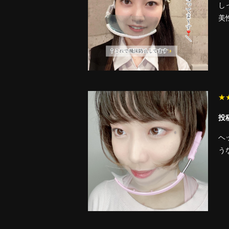
し
美
★
投稿
ヘ
う