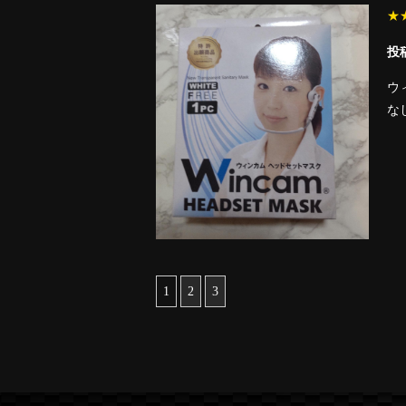
★
投稿
ウ
な
1
2
3