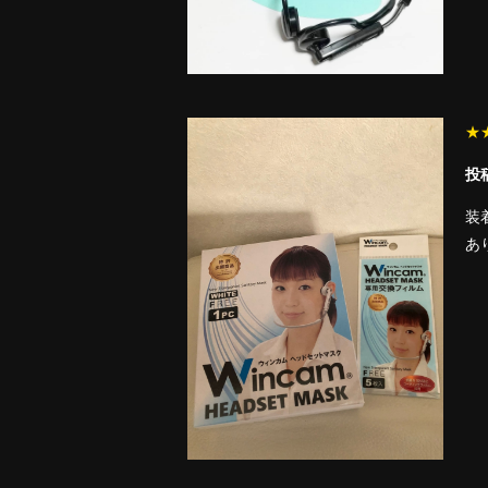
★
投稿
装
あ