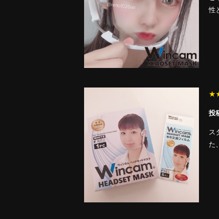
性
★
投稿
ス
た