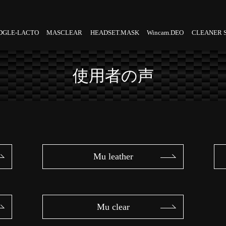
DGLE-LACTO
MASCLEAR
HEADSET.MASK
Wincam.DEO
CLEANER 
使用者の声
Mu leather
Mu clear