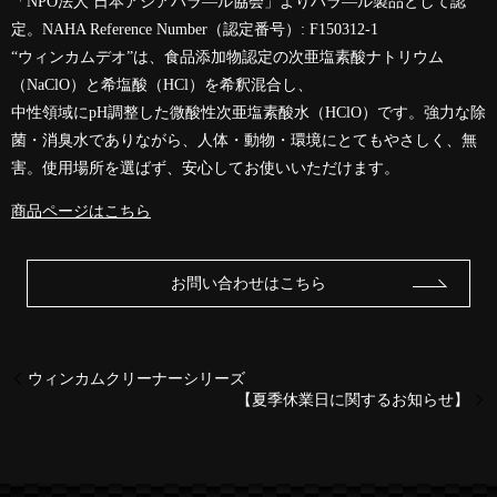
「NPO法人 日本アジアハラ―ル協会」よりハラ―ル製品として認
定。NAHA Reference Number（認定番号）: F150312-1
“ウィンカムデオ”は、食品添加物認定の次亜塩素酸ナトリウム
（NaClO）と希塩酸（HCl）を希釈混合し、
中性領域にpH調整した微酸性次亜塩素酸水（HClO）です。強力な除
菌・消臭水でありながら、人体・動物・環境にとてもやさしく、無
害。使用場所を選ばず、安心してお使いいただけます。
商品ページはこちら
お問い合わせはこちら
ウィンカムクリーナーシリーズ
【夏季休業日に関するお知らせ】