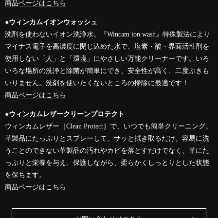
商品ページはこちら
●ウィンカムイオンウォッシュ
洗剤を使わないイオン洗浄水。『Wincam ion wash』特殊製法により
マイナス電子を高濃度に閉じ込めた水で、塩素・酸・界面活性剤を
使用しない「人」と「環境」にやさしい万能クリーナーです。いろ
いろな場所の洗浄と除菌が簡単にでき、安全性が高く、二度ぶきも
いりません。洗剤を使いたくないところの掃除に最適です！
商品ページはこちら
●ウィンカムレザークリーンプロテクト
ウィンカムレザー［Clean Protect］で、いつでも簡単クリーニング。
革製品にたっぷりとスプレーして、サッと拭き取るだけ。容易に洗
うことのできない革製品の汚れやカビを落とすだけでなく、革にた
っぷりと栄養を与え、保護しながら、柔らかくしっとりとした状態
を保ちます。
商品ページはこちら